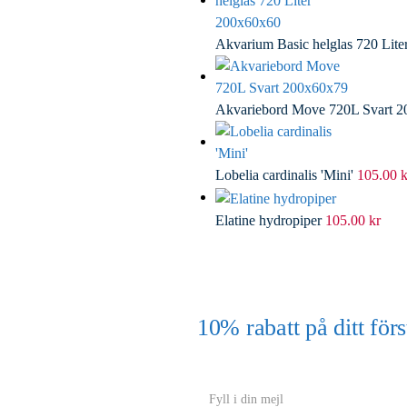
Akvarium Basic helglas 720 Lit
Akvariebord Move 720L Svart 
Lobelia cardinalis 'Mini'
105.00
k
Elatine hydropiper
105.00
kr
10% rabatt på ditt f
(Gäller ej akvarium eller akvariebord
Y