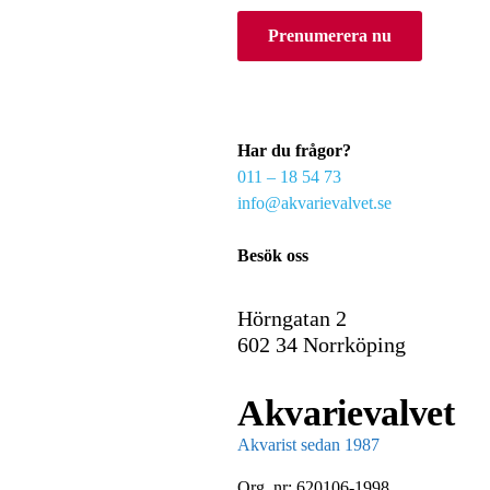
o
Prenumerera nu
u
r
e
m
a
Har du frågor?
i
011 – 18 54 73
l
info@akvarievalvet.se
Besök oss
Hörngatan 2
602 34 Norrköping
Akvarievalvet
Akvarist sedan 1987
Org. nr: 620106-1998