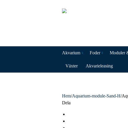
Akvarium
Foder
Moduler 
Växter
Akvarieleasing
Hem
/
Aquarium-module-Sand-H
/
Aq
Dela
F
a
T
c
w
L