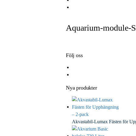
e
i
i
E
b
t
n
m
o
t
k
a
Aquarium-module-
o
e
e
i
k
r
d
l
I
n
Följ oss
Nya produkter
Akvastabil-Lumax Fästen för U