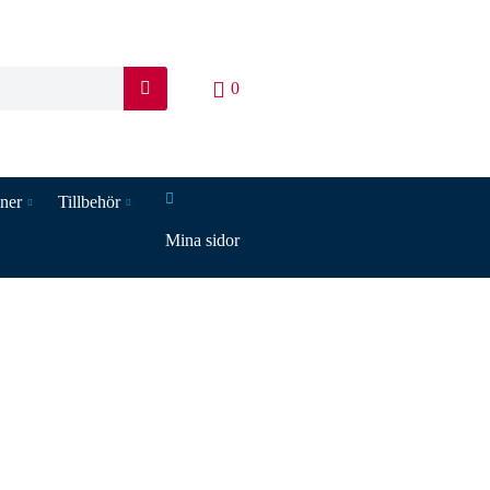
0
S
ö
k
iner
Tillbehör
Mina sidor