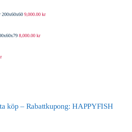
er 200x60x60
9,000.00
kr
200x60x79
8,000.00
kr
r
örsta köp – Rabattkupong: HAPPYFISH
)