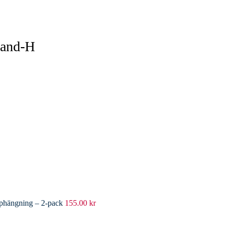
Sand-H
pphängning – 2-pack
155.00
kr