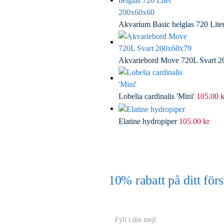
Akvarium Basic helglas 720 Lit
Akvariebord Move 720L Svart 
Lobelia cardinalis 'Mini'
105.00
k
Elatine hydropiper
105.00
kr
10% rabatt på ditt f
(Gäller ej akvarium eller akvariebord
Y