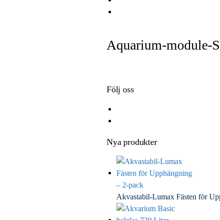
e
i
i
E
b
t
n
m
o
t
k
a
Aquarium-module-S
o
e
e
i
k
r
d
l
I
n
Följ oss
Nya produkter
Akvastabil-Lumax Fästen för U