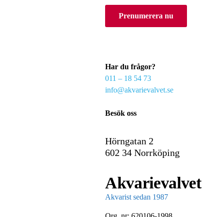
o
Prenumerera nu
u
r
e
m
a
Har du frågor?
i
011 – 18 54 73
l
info@akvarievalvet.se
Besök oss
Hörngatan 2
602 34 Norrköping
Akvarievalvet
Akvarist sedan 1987
Org. nr: 620106-1998