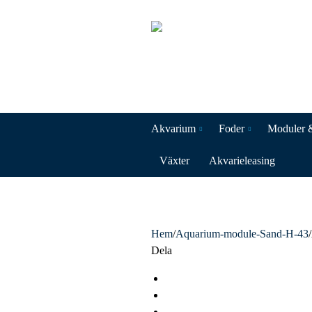
Akvarium
Foder
Moduler 
Växter
Akvarieleasing
Hem
/
Aquarium-module-Sand-H-43
/
Dela
F
a
T
c
w
L