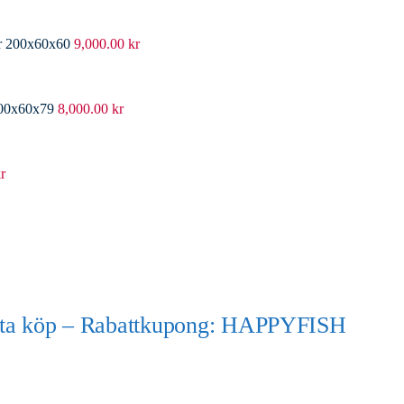
er 200x60x60
9,000.00
kr
200x60x79
8,000.00
kr
r
örsta köp – Rabattkupong: HAPPYFISH
)