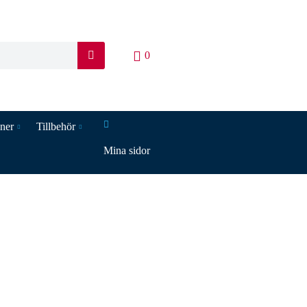
0
S
ö
k
iner
Tillbehör
Mina sidor