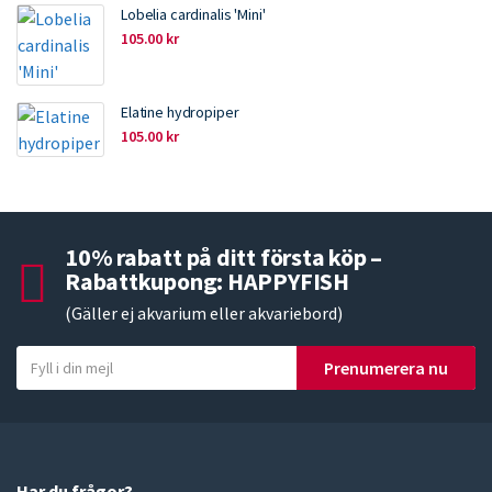
Lobelia cardinalis 'Mini'
105.00
kr
Elatine hydropiper
105.00
kr
10% rabatt på ditt första köp –
Rabattkupong: HAPPYFISH
(Gäller ej akvarium eller akvariebord)
Y
Prenumerera nu
o
u
r
e
m
Har du frågor?