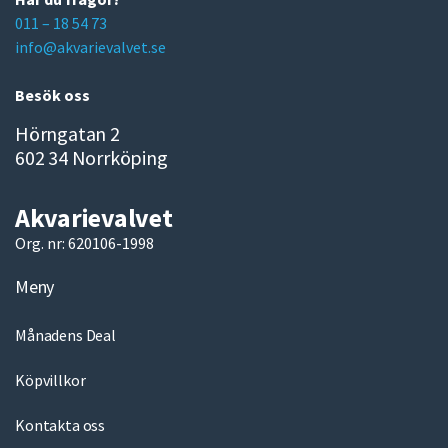
a
011 – 18 54 73
i
info@akvarievalvet.se
l
Besök oss
Hörngatan 2
602 34 Norrköping
Akvarievalvet
Org. nr: 620106-1998
Meny
Månadens Deal
Köpvillkor
Kontakta oss