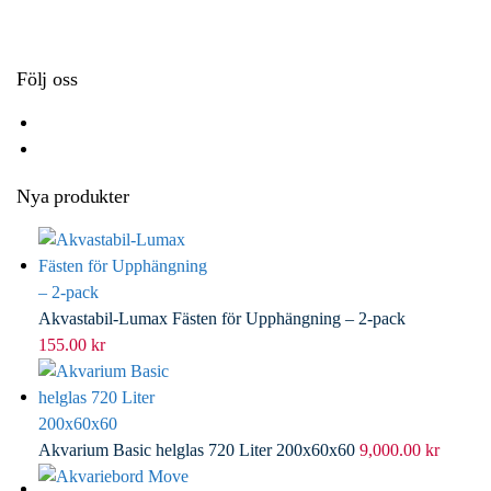
k
r
d
l
I
n
Följ oss
Nya produkter
Akvastabil-Lumax Fästen för Upphängning – 2-pack
155.00
kr
Akvarium Basic helglas 720 Liter 200x60x60
9,000.00
kr