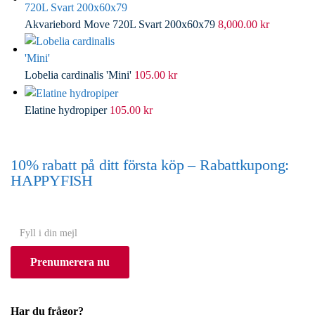
Akvariebord Move 720L Svart 200x60x79
8,000.00
kr
Lobelia cardinalis 'Mini'
105.00
kr
Elatine hydropiper
105.00
kr
10% rabatt på ditt första köp – Rabattkupong:
HAPPYFISH
(Gäller ej akvarium eller akvariebord)
Y
o
Prenumerera nu
u
r
e
Har du frågor?
m