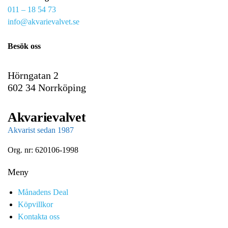
011 – 18 54 73
a
info@akvarievalvet.se
i
l
Besök oss
Hörngatan 2
602 34 Norrköping
Akvarievalvet
Akvarist sedan 1987
Org. nr: 620106-1998
Meny
Månadens Deal
Köpvillkor
Kontakta oss