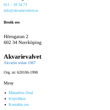
011 – 18 54 73
a
info@akvarievalvet.se
i
l
Besök oss
Hörngatan 2
602 34 Norrköping
Akvarievalvet
Akvarist sedan 1987
Org. nr: 620106-1998
Meny
Månadens Deal
Köpvillkor
Kontakta oss