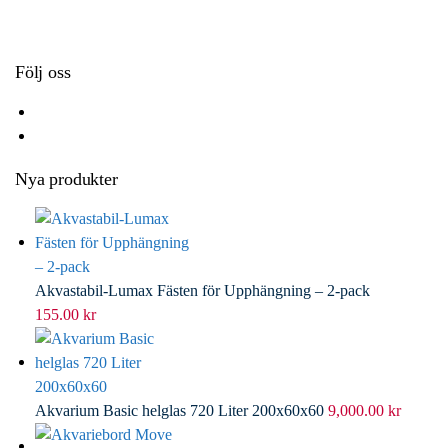
k
r
d
l
I
n
Följ oss
Nya produkter
Akvastabil-Lumax Fästen för Upphängning – 2-pack
155.00
kr
Akvarium Basic helglas 720 Liter 200x60x60
9,000.00
kr