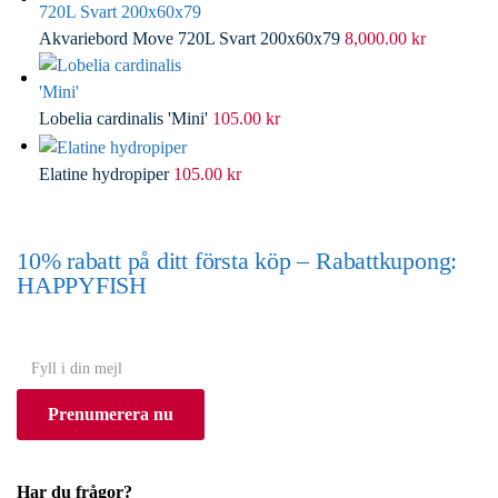
Akvariebord Move 720L Svart 200x60x79
8,000.00
kr
Lobelia cardinalis 'Mini'
105.00
kr
Elatine hydropiper
105.00
kr
10% rabatt på ditt första köp – Rabattkupong:
HAPPYFISH
(Gäller ej akvarium eller akvariebord)
Y
o
Prenumerera nu
u
r
e
Har du frågor?
m