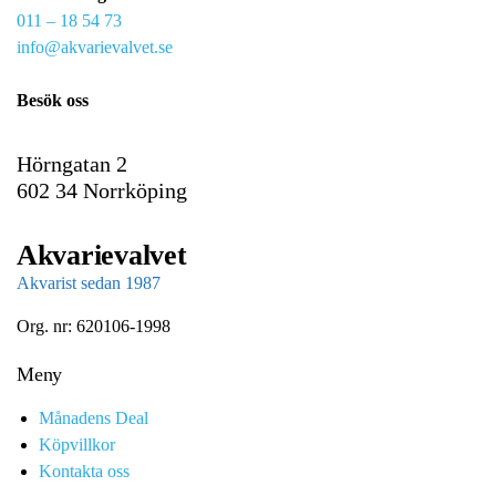
011 – 18 54 73
a
info@akvarievalvet.se
i
l
Besök oss
Hörngatan 2
602 34 Norrköping
Akvarievalvet
Akvarist sedan 1987
Org. nr: 620106-1998
Meny
Månadens Deal
Köpvillkor
Kontakta oss