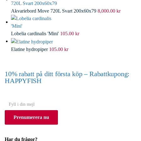
Akvariebord Move 720L Svart 200x60x79
8,000.00
kr
Lobelia cardinalis 'Mini'
105.00
kr
Elatine hydropiper
105.00
kr
10% rabatt på ditt första köp – Rabattkupong:
HAPPYFISH
(Gäller ej akvarium eller akvariebord)
Y
o
Prenumerera nu
u
r
e
Har du frågor?
m