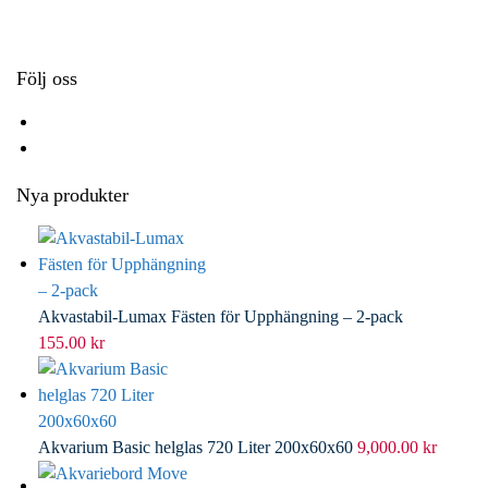
k
r
d
l
I
n
Följ oss
Nya produkter
Akvastabil-Lumax Fästen för Upphängning – 2-pack
155.00
kr
Akvarium Basic helglas 720 Liter 200x60x60
9,000.00
kr