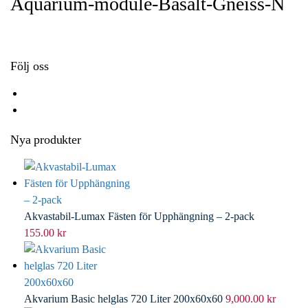
Aquarium-module-Basalt-Gneiss-N
o
e
e
i
k
r
d
l
I
n
Följ oss
Nya produkter
Akvastabil-Lumax Fästen för Upphängning – 2-pack
155.00
kr
Akvarium Basic helglas 720 Liter 200x60x60
9,000.00
kr