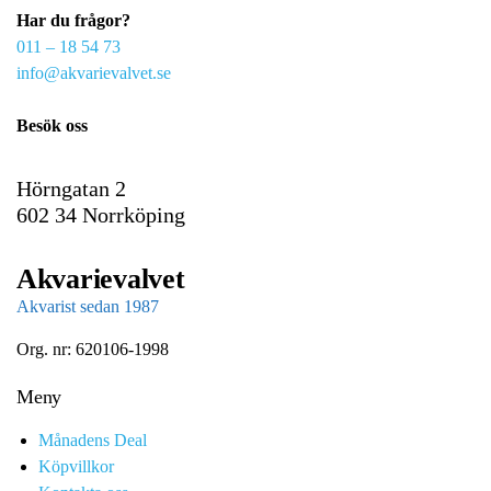
Har du frågor?
m
011 – 18 54 73
a
info@akvarievalvet.se
i
l
Besök oss
Hörngatan 2
602 34 Norrköping
Akvarievalvet
Akvarist sedan 1987
Org. nr: 620106-1998
Meny
Månadens Deal
Köpvillkor