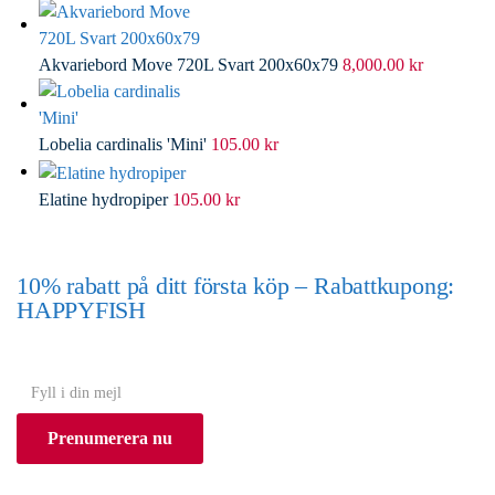
Akvariebord Move 720L Svart 200x60x79
8,000.00
kr
Lobelia cardinalis 'Mini'
105.00
kr
Elatine hydropiper
105.00
kr
10% rabatt på ditt första köp – Rabattkupong:
HAPPYFISH
(Gäller ej akvarium eller akvariebord)
Y
o
Prenumerera nu
u
r
e