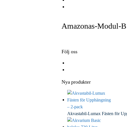
e
i
i
E
b
t
n
m
o
t
k
a
Amazonas-Modul-B
o
e
e
i
k
r
d
l
I
n
Följ oss
Nya produkter
Akvastabil-Lumax Fästen för U