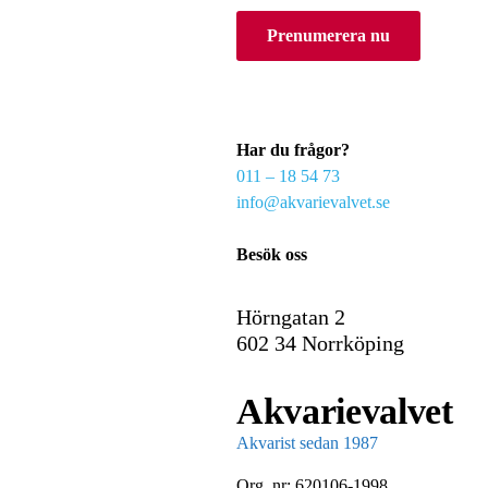
o
Prenumerera nu
u
r
e
m
a
Har du frågor?
i
011 – 18 54 73
l
info@akvarievalvet.se
Besök oss
Hörngatan 2
602 34 Norrköping
Akvarievalvet
Akvarist sedan 1987
Org. nr: 620106-1998