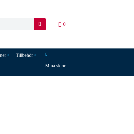
0
S
ö
k
iner
Tillbehör
Mina sidor