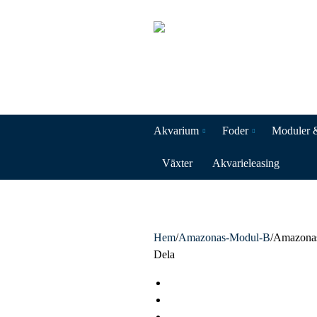
Akvarium
Foder
Moduler 
Växter
Akvarieleasing
Hem
/
Amazonas-Modul-B
/
Amazona
Dela
F
a
T
c
w
L