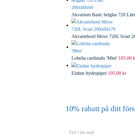
Akvarium Basic helglas 720 Lit
Akvariebord Move 720L Svart 
Lobelia cardinalis 'Mini'
105.00
k
Elatine hydropiper
105.00
kr
10% rabatt på ditt f
(Gäller ej akvarium eller akvariebord
Y