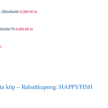
er 200x60x60
9,000.00
kr
200x60x79
8,000.00
kr
r
örsta köp – Rabattkupong: HAPPYFISH
)