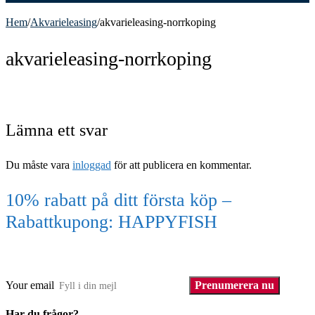
Hem
/
Akvarieleasing
/
akvarieleasing-norrkoping
akvarieleasing-norrkoping
Lämna ett svar
Du måste vara
inloggad
för att publicera en kommentar.
10% rabatt på ditt första köp –
Rabattkupong: HAPPYFISH
(Gäller ej akvarium eller akvariebord)
Your email
Prenumerera nu
Har du frågor?