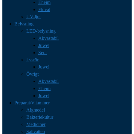
Eheim
Fluval
UV-ljus
Belysning
LED-belysning
Akvastabil
Juwel
Sera
Lysrör
Juwel
Övrigt
Akvastabil
Eheim
Juwel
Preparat/Vitaminer
Algmedel
Bakteriekultur
Mediciner
Saltvatten