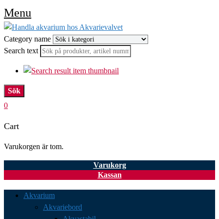
Menu
Category name
Search text
Sök
0
Cart
Varukorgen är tom.
Varukorg
Kassan
Akvarium
Akvariebord
Akvastabil