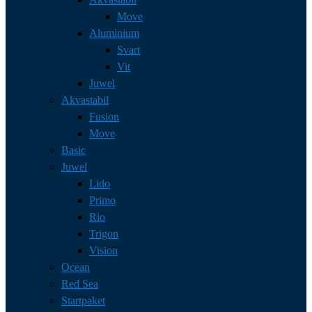
Move
Aluminium
Svart
Vit
Juwel
Akvastabil
Fusion
Move
Basic
Juwel
Lido
Primo
Rio
Trigon
Vision
Ocean
Red Sea
Startpaket