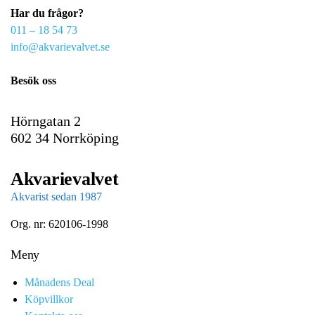
Har du frågor?
m
011 – 18 54 73
a
info@akvarievalvet.se
i
l
Besök oss
Hörngatan 2
602 34 Norrköping
Akvarievalvet
Akvarist sedan 1987
Org. nr: 620106-1998
Meny
Månadens Deal
Köpvillkor