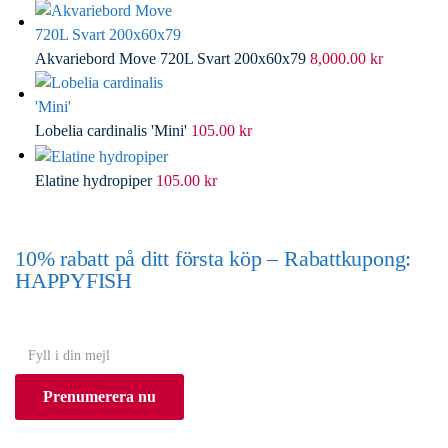
Akvariebord Move 720L Svart 200x60x79
8,000.00
kr
Lobelia cardinalis 'Mini'
105.00
kr
Elatine hydropiper
105.00
kr
10% rabatt på ditt första köp – Rabattkupong:
HAPPYFISH
(Gäller ej akvarium eller akvariebord)
Y
o
Prenumerera nu
u
r
e