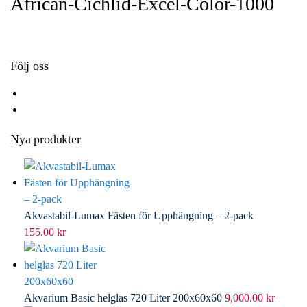
African-Cichlid-Excel-Color-1000
o
e
e
i
k
r
d
l
I
n
Följ oss
Nya produkter
Akvastabil-Lumax Fästen för Upphängning – 2-pack
155.00
kr
Akvarium Basic helglas 720 Liter 200x60x60
9,000.00
kr