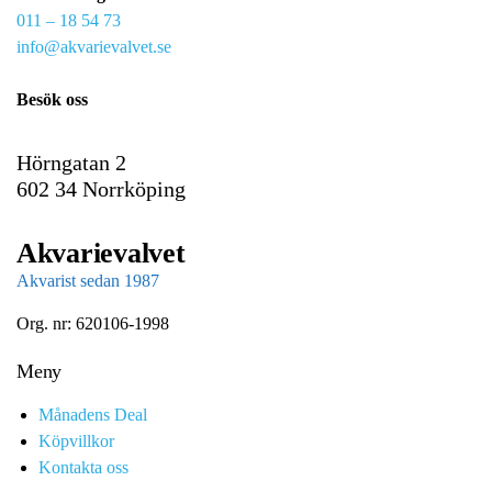
011 – 18 54 73
a
info@akvarievalvet.se
i
l
Besök oss
Hörngatan 2
602 34 Norrköping
Akvarievalvet
Akvarist sedan 1987
Org. nr: 620106-1998
Meny
Månadens Deal
Köpvillkor
Kontakta oss