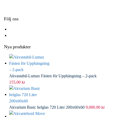
k
r
d
l
I
n
Följ oss
Nya produkter
Akvastabil-Lumax Fästen för Upphängning – 2-pack
155.00
kr
Akvarium Basic helglas 720 Liter 200x60x60
9,000.00
kr