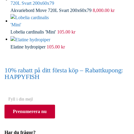
Akvariebord Move 720L Svart 200x60x79
8,000.00
kr
Lobelia cardinalis 'Mini'
105.00
kr
Elatine hydropiper
105.00
kr
10% rabatt på ditt första köp – Rabattkupong:
HAPPYFISH
(Gäller ej akvarium eller akvariebord)
Y
o
Prenumerera nu
u
r
e
Har du frågor?
m