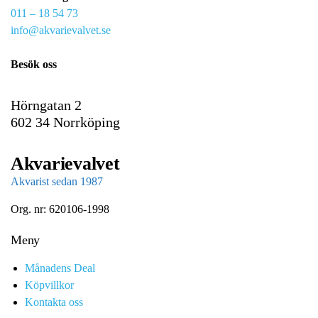
011 – 18 54 73
a
info@akvarievalvet.se
i
l
Besök oss
Hörngatan 2
602 34 Norrköping
Akvarievalvet
Akvarist sedan 1987
Org. nr: 620106-1998
Meny
Månadens Deal
Köpvillkor
Kontakta oss