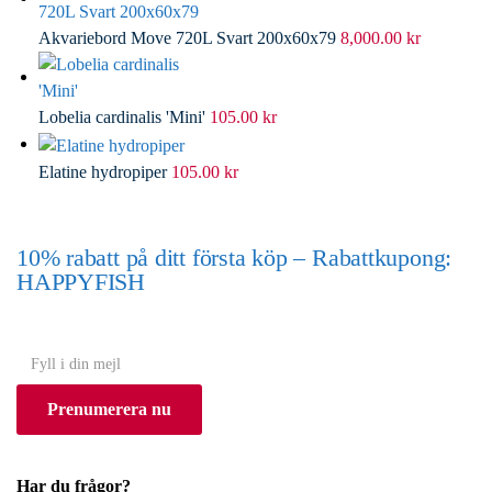
Akvariebord Move 720L Svart 200x60x79
8,000.00
kr
Lobelia cardinalis 'Mini'
105.00
kr
Elatine hydropiper
105.00
kr
10% rabatt på ditt första köp – Rabattkupong:
HAPPYFISH
(Gäller ej akvarium eller akvariebord)
Y
o
Prenumerera nu
u
r
e
Har du frågor?
m