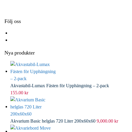
k
r
d
l
I
n
Följ oss
Nya produkter
Akvastabil-Lumax Fästen för Upphängning – 2-pack
155.00
kr
Akvarium Basic helglas 720 Liter 200x60x60
9,000.00
kr