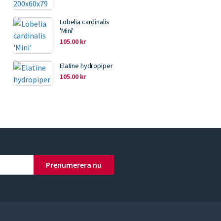
Lobelia cardinalis
'Mini'
105.00
kr
Elatine hydropiper
105.00
kr
Prenumerera nu