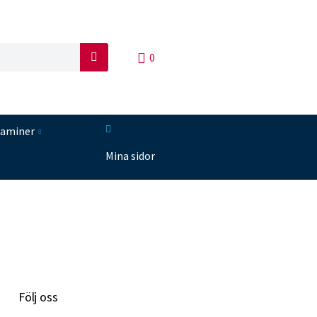
0
S
ö
k
taminer
Mina sidor
Följ oss