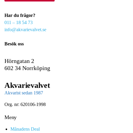
r
e
Har du frågor?
m
011 – 18 54 73
a
info@akvarievalvet.se
i
l
Besök oss
Hörngatan 2
602 34 Norrköping
Akvarievalvet
Akvarist sedan 1987
Org. nr: 620106-1998
Meny
Månadens Deal