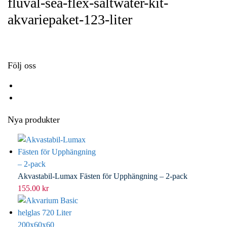
fluval-sea-flex-saltwater-kit-
o
e
e
i
akvariepaket-123-liter
k
r
d
l
I
n
Följ oss
Nya produkter
Akvastabil-Lumax Fästen för Upphängning – 2-pack
155.00
kr