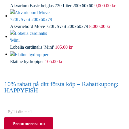
Akvarium Basic helglas 720 Liter 200x60x60
9,000.00
kr
Akvariebord Move 720L Svart 200x60x79
8,000.00
kr
Lobelia cardinalis 'Mini'
105.00
kr
Elatine hydropiper
105.00
kr
10% rabatt på ditt första köp – Rabattkupong:
HAPPYFISH
(Gäller ej akvarium eller akvariebord)
Y
o
Prenumerera nu
u