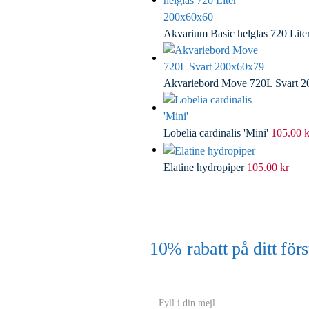
Akvarium Basic helglas 720 Lit
Akvariebord Move 720L Svart 
Lobelia cardinalis 'Mini'
105.00
k
Elatine hydropiper
105.00
kr
10% rabatt på ditt f
(Gäller ej akvarium eller akvariebord
Y