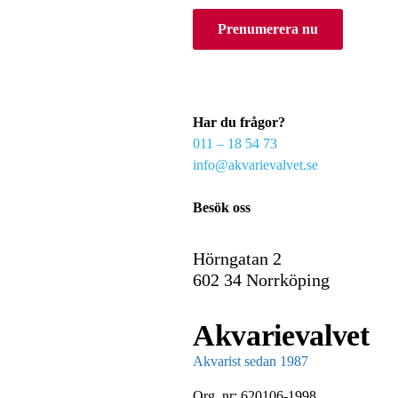
o
Prenumerera nu
u
r
e
m
a
Har du frågor?
i
011 – 18 54 73
l
info@akvarievalvet.se
Besök oss
Hörngatan 2
602 34 Norrköping
Akvarievalvet
Akvarist sedan 1987
Org. nr: 620106-1998