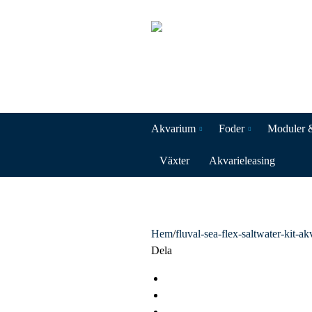
Akvarium
Foder
Moduler 
Växter
Akvarieleasing
Hem
/
fluval-sea-flex-saltwater-kit-ak
Dela
F
a
T
c
w
L