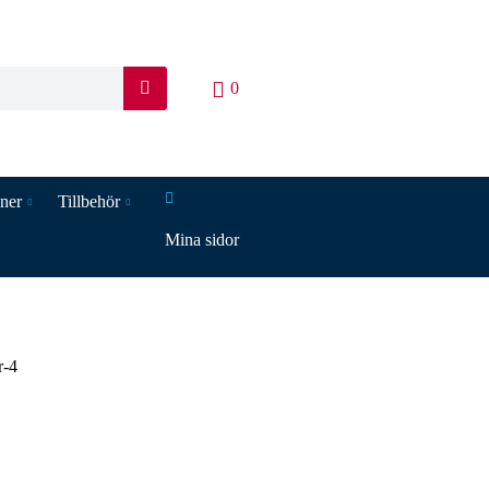
0
S
ö
k
iner
Tillbehör
Mina sidor
r-4