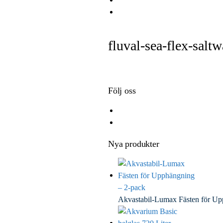
e
i
i
E
b
t
n
m
o
t
k
a
fluval-sea-flex-saltw
o
e
e
i
k
r
d
l
I
n
Följ oss
Nya produkter
Akvastabil-Lumax Fästen för U