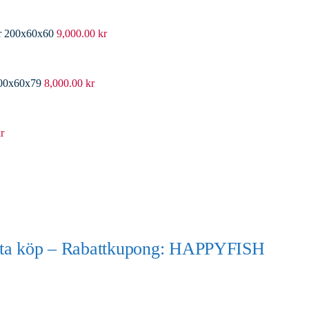
er 200x60x60
9,000.00
kr
200x60x79
8,000.00
kr
r
örsta köp – Rabattkupong: HAPPYFISH
)