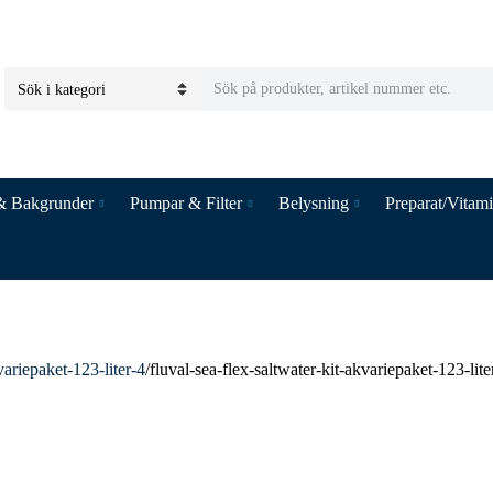
S
C
e
a
a
t
r
e
c
& Bakgrunder
Pumpar & Filter
Belysning
Preparat/Vitam
g
h
o
t
r
e
y
x
n
t
a
m
variepaket-123-liter-4
/
fluval-sea-flex-saltwater-kit-akvariepaket-123-lite
e