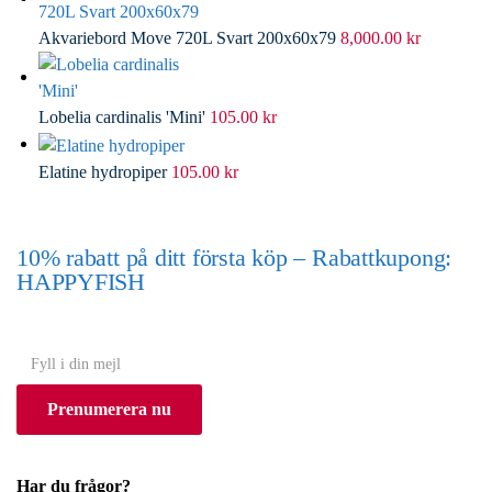
Akvariebord Move 720L Svart 200x60x79
8,000.00
kr
Lobelia cardinalis 'Mini'
105.00
kr
Elatine hydropiper
105.00
kr
10% rabatt på ditt första köp – Rabattkupong:
HAPPYFISH
(Gäller ej akvarium eller akvariebord)
Y
o
Prenumerera nu
u
r
e
Har du frågor?
m