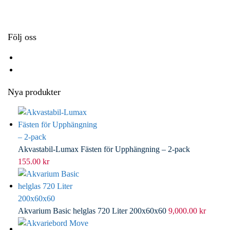
k
r
d
l
I
n
Följ oss
Nya produkter
Akvastabil-Lumax Fästen för Upphängning – 2-pack
155.00
kr
Akvarium Basic helglas 720 Liter 200x60x60
9,000.00
kr