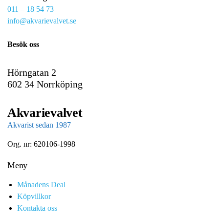
011 – 18 54 73
a
info@akvarievalvet.se
i
l
Besök oss
Hörngatan 2
602 34 Norrköping
Akvarievalvet
Akvarist sedan 1987
Org. nr: 620106-1998
Meny
Månadens Deal
Köpvillkor
Kontakta oss