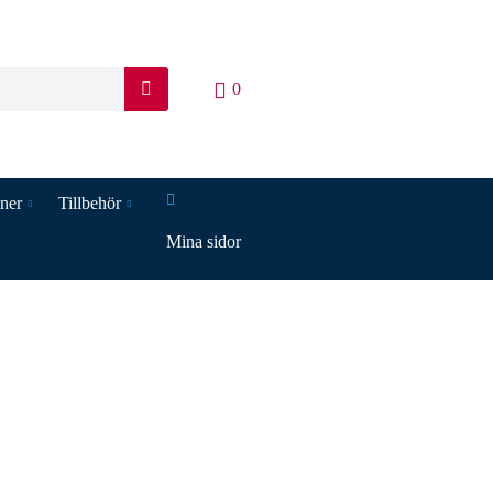
0
S
ö
k
iner
Tillbehör
Mina sidor