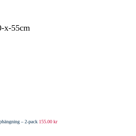
0-x-55cm
pphängning – 2-pack
155.00
kr