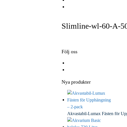
e
i
i
E
b
t
n
m
o
t
k
a
Slimline-wl-60-A-5
o
e
e
i
k
r
d
l
I
n
Följ oss
Nya produkter
Akvastabil-Lumax Fästen för U