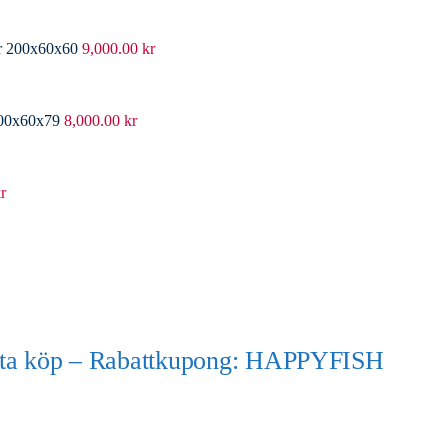
er 200x60x60
9,000.00
kr
200x60x79
8,000.00
kr
r
örsta köp – Rabattkupong: HAPPYFISH
)