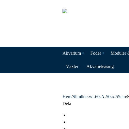
Akvarium
Foder
Moduler 
Växter
Akvarieleasing
Hem
/
Slimline-wl-60-A-50-x-55cm
/
Dela
F
a
T
c
w
L