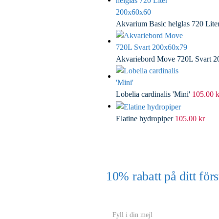
Akvarium Basic helglas 720 Lit
Akvariebord Move 720L Svart 
Lobelia cardinalis 'Mini'
105.00
k
Elatine hydropiper
105.00
kr
10% rabatt på ditt f
(Gäller ej akvarium eller akvariebord
Y