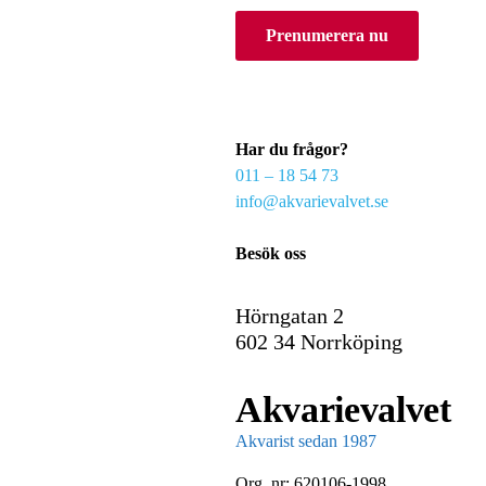
o
Prenumerera nu
u
r
e
m
a
Har du frågor?
i
011 – 18 54 73
l
info@akvarievalvet.se
Besök oss
Hörngatan 2
602 34 Norrköping
Akvarievalvet
Akvarist sedan 1987
Org. nr: 620106-1998