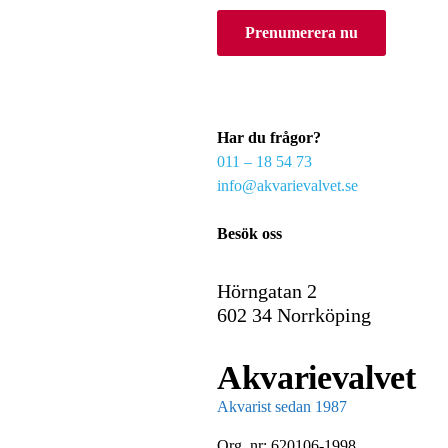
o
Prenumerera nu
u
r
e
m
a
Har du frågor?
i
011 – 18 54 73
l
info@akvarievalvet.se
Besök oss
Hörngatan 2
602 34 Norrköping
Akvarievalvet
Akvarist sedan 1987
Org. nr: 620106-1998