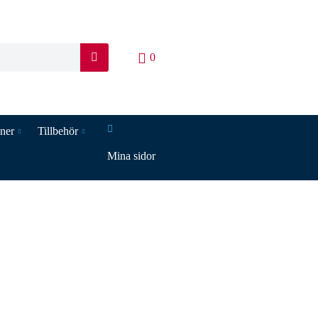
0
S
ö
k
iner
Tillbehör
Mina sidor