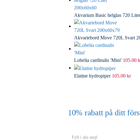
Akvarium Basic helglas 720 Lit
Akvariebord Move 720L Svart 
Lobelia cardinalis 'Mini'
105.00
k
Elatine hydropiper
105.00
kr
10% rabatt på ditt f
(Gäller ej akvarium eller akvariebord
Y