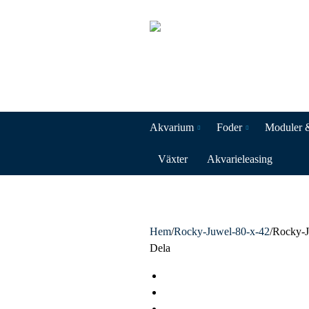
Akvarium
Foder
Moduler 
Växter
Akvarieleasing
Hem
/
Rocky-Juwel-80-x-42
/
Rocky-J
Dela
F
a
T
c
w
L