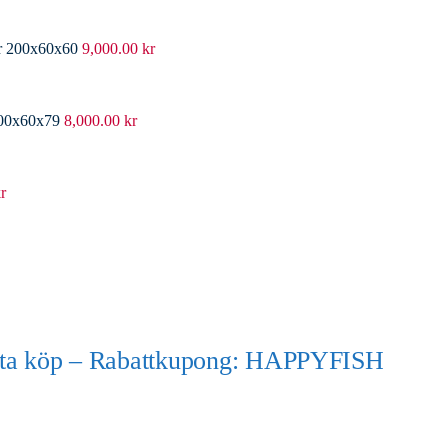
er 200x60x60
9,000.00
kr
200x60x79
8,000.00
kr
r
örsta köp – Rabattkupong: HAPPYFISH
)