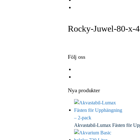
e
i
i
E
b
t
n
m
o
t
k
a
Rocky-Juwel-80-x-
o
e
e
i
k
r
d
l
I
n
Följ oss
Nya produkter
Akvastabil-Lumax Fästen för U