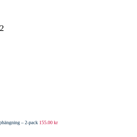
42
pphängning – 2-pack
155.00
kr