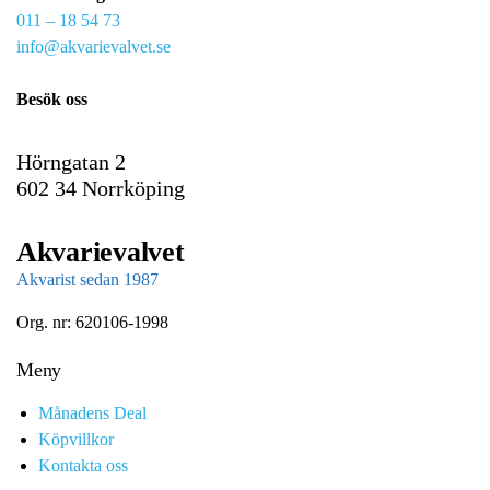
011 – 18 54 73
a
info@akvarievalvet.se
i
l
Besök oss
Hörngatan 2
602 34 Norrköping
Akvarievalvet
Akvarist sedan 1987
Org. nr: 620106-1998
Meny
Månadens Deal
Köpvillkor
Kontakta oss