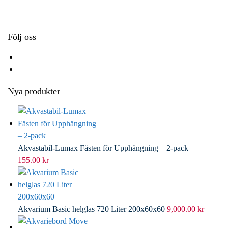
k
r
d
l
I
n
Följ oss
Nya produkter
Akvastabil-Lumax Fästen för Upphängning – 2-pack
155.00
kr
Akvarium Basic helglas 720 Liter 200x60x60
9,000.00
kr