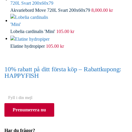
Akvariebord Move 720L Svart 200x60x79
8,000.00
kr
Lobelia cardinalis 'Mini'
105.00
kr
Elatine hydropiper
105.00
kr
10% rabatt på ditt första köp – Rabattkupong:
HAPPYFISH
(Gäller ej akvarium eller akvariebord)
Y
o
Prenumerera nu
u
r
e
Har du frågor?
m