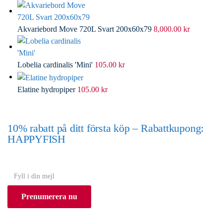
Akvariebord Move 720L Svart 200x60x79
8,000.00
kr
Lobelia cardinalis 'Mini'
105.00
kr
Elatine hydropiper
105.00
kr
10% rabatt på ditt första köp – Rabattkupong:
HAPPYFISH
(Gäller ej akvarium eller akvariebord)
Y
o
Prenumerera nu
u
r
e