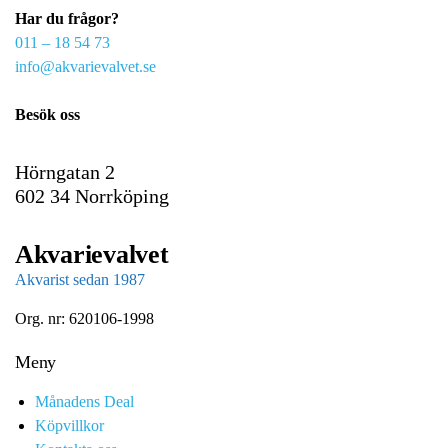
Har du frågor?
m
011 – 18 54 73
a
info@akvarievalvet.se
i
l
Besök oss
Hörngatan 2
602 34 Norrköping
Akvarievalvet
Akvarist sedan 1987
Org. nr: 620106-1998
Meny
Månadens Deal
Köpvillkor