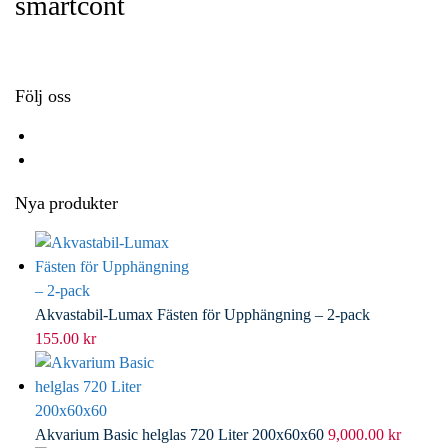
smartcont
o
e
e
i
k
r
d
l
I
n
Följ oss
Nya produkter
Akvastabil-Lumax Fästen för Upphängning – 2-pack
155.00
kr
Akvarium Basic helglas 720 Liter 200x60x60
9,000.00
kr