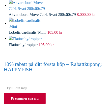
Akvariebord Move 720L Svart 200x60x79
8,000.00
kr
Lobelia cardinalis 'Mini'
105.00
kr
Elatine hydropiper
105.00
kr
10% rabatt på ditt första köp – Rabattkupong:
HAPPYFISH
(Gäller ej akvarium eller akvariebord)
Y
o
Prenumerera nu
u
r
e