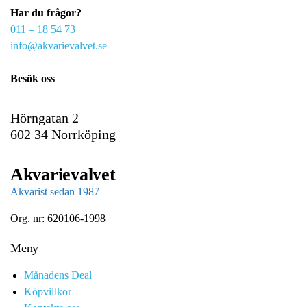
Har du frågor?
m
011 – 18 54 73
a
info@akvarievalvet.se
i
l
Besök oss
Hörngatan 2
602 34 Norrköping
Akvarievalvet
Akvarist sedan 1987
Org. nr: 620106-1998
Meny
Månadens Deal
Köpvillkor