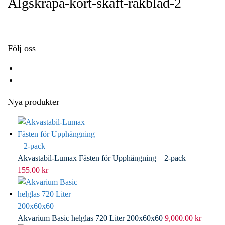
Algskrapa-kort-skaft-rakblad-2
o
e
e
i
k
r
d
l
I
n
Följ oss
Nya produkter
Akvastabil-Lumax Fästen för Upphängning – 2-pack
155.00
kr
Akvarium Basic helglas 720 Liter 200x60x60
9,000.00
kr