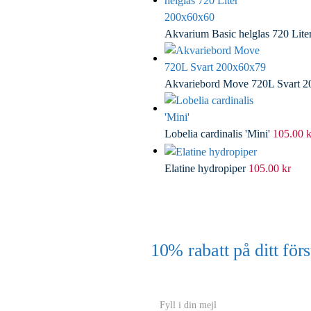
Akvarium Basic helglas 720 Lit
Akvariebord Move 720L Svart 
Lobelia cardinalis 'Mini'
105.00
k
Elatine hydropiper
105.00
kr
10% rabatt på ditt f
(Gäller ej akvarium eller akvariebord
Y