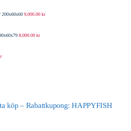
er 200x60x60
9,000.00
kr
200x60x79
8,000.00
kr
r
örsta köp – Rabattkupong: HAPPYFISH
)