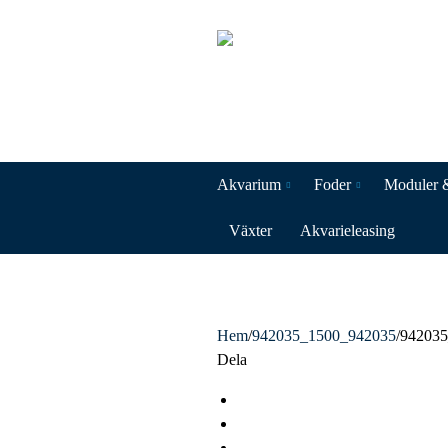
Akvarium
Foder
Moduler 
Växter
Akvarieleasing
Hem
/
942035_1500_942035
/
942035
Dela
F
a
T
c
w
L