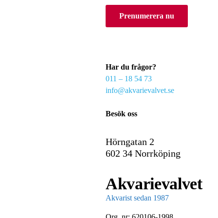
o
Prenumerera nu
u
r
e
m
a
Har du frågor?
i
011 – 18 54 73
l
info@akvarievalvet.se
Besök oss
Hörngatan 2
602 34 Norrköping
Akvarievalvet
Akvarist sedan 1987
Org. nr: 620106-1998