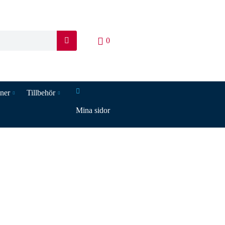
0
S
ö
k
iner
Tillbehör
Mina sidor