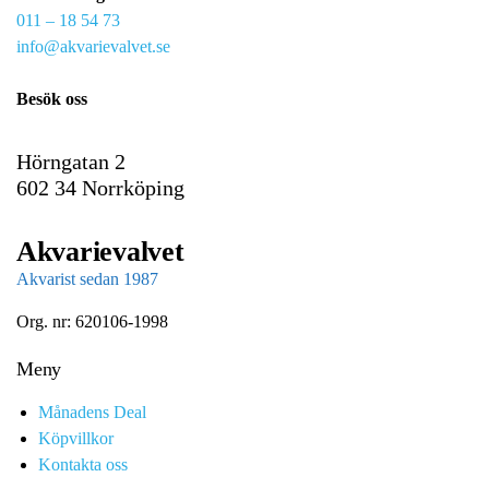
011 – 18 54 73
a
info@akvarievalvet.se
i
l
Besök oss
Hörngatan 2
602 34 Norrköping
Akvarievalvet
Akvarist sedan 1987
Org. nr: 620106-1998
Meny
Månadens Deal
Köpvillkor
Kontakta oss