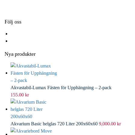
k
r
d
l
I
n
Följ oss
Nya produkter
Akvastabil-Lumax Fästen för Upphängning – 2-pack
155.00
kr
Akvarium Basic helglas 720 Liter 200x60x60
9,000.00
kr