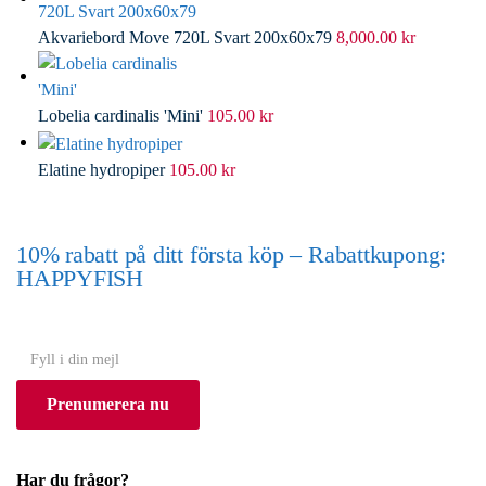
Akvariebord Move 720L Svart 200x60x79
8,000.00
kr
Lobelia cardinalis 'Mini'
105.00
kr
Elatine hydropiper
105.00
kr
10% rabatt på ditt första köp – Rabattkupong:
HAPPYFISH
(Gäller ej akvarium eller akvariebord)
Y
o
Prenumerera nu
u
r
e
Har du frågor?
m