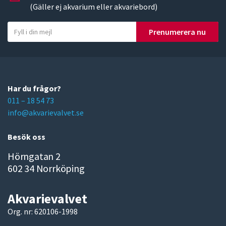
(Gäller ej akvarium eller akvariebord)
Y
Prenumerera nu
o
u
r
e
m
Har du frågor?
a
011 – 18 54 73
i
info@akvarievalvet.se
l
Besök oss
Hörngatan 2
602 34 Norrköping
Akvarievalvet
Org. nr: 620106-1998