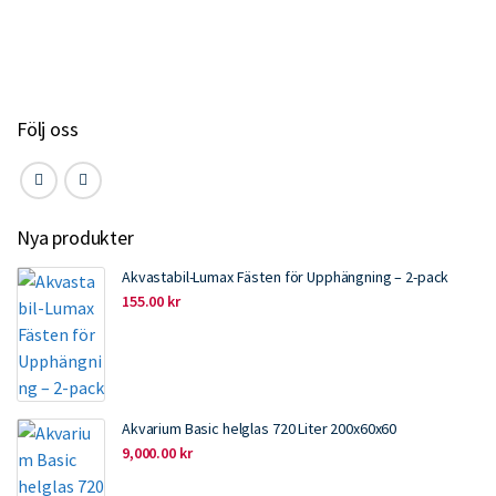
o
e
d
o
r
I
k
n
Följ oss
Nya produkter
Akvastabil-Lumax Fästen för Upphängning – 2-pack
155.00
kr
Akvarium Basic helglas 720 Liter 200x60x60
9,000.00
kr