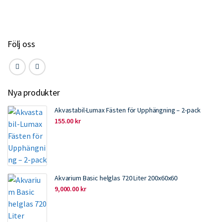
o
r
I
k
n
Följ oss
Nya produkter
Akvastabil-Lumax Fästen för Upphängning – 2-pack
155.00
kr
Akvarium Basic helglas 720 Liter 200x60x60
9,000.00
kr