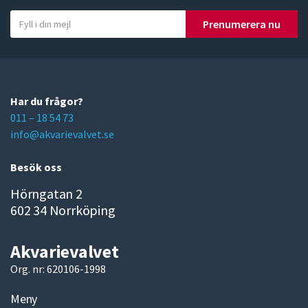
Y
Prenumerera nu
o
u
r
e
m
Har du frågor?
a
011 – 18 54 73
i
info@akvarievalvet.se
l
Besök oss
Hörngatan 2
602 34 Norrköping
Akvarievalvet
Org. nr: 620106-1998
Meny