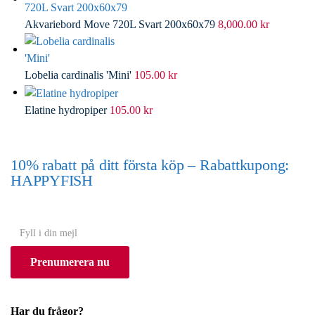
Akvariebord Move 720L Svart 200x60x79
8,000.00
kr
Lobelia cardinalis 'Mini'
105.00
kr
Elatine hydropiper
105.00
kr
10% rabatt på ditt första köp – Rabattkupong:
HAPPYFISH
(Gäller ej akvarium eller akvariebord)
Y
o
Prenumerera nu
u
r
e
Har du frågor?
m