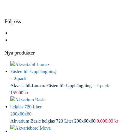
k
r
d
l
I
n
Följ oss
Nya produkter
Akvastabil-Lumax Fästen för Upphängning – 2-pack
155.00
kr
Akvarium Basic helglas 720 Liter 200x60x60
9,000.00
kr