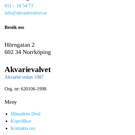
011 – 18 54 73
a
info@akvarievalvet.se
i
l
Besök oss
Hörngatan 2
602 34 Norrköping
Akvarievalvet
Akvarist sedan 1987
Org. nr: 620106-1998
Meny
Månadens Deal
Köpvillkor
Kontakta oss