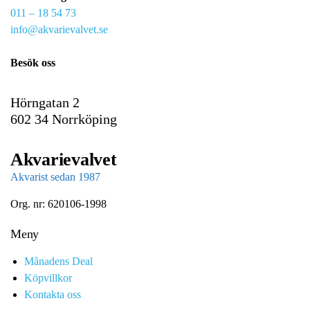
011 – 18 54 73
a
info@akvarievalvet.se
i
l
Besök oss
Hörngatan 2
602 34 Norrköping
Akvarievalvet
Akvarist sedan 1987
Org. nr: 620106-1998
Meny
Månadens Deal
Köpvillkor
Kontakta oss