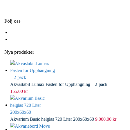
k
r
d
l
I
n
Följ oss
Nya produkter
Akvastabil-Lumax Fästen för Upphängning – 2-pack
155.00
kr
Akvarium Basic helglas 720 Liter 200x60x60
9,000.00
kr