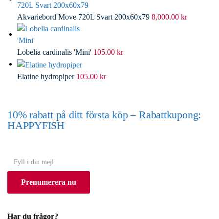
Akvariebord Move 720L Svart 200x60x79
8,000.00
kr
Lobelia cardinalis 'Mini'
105.00
kr
Elatine hydropiper
105.00
kr
10% rabatt på ditt första köp – Rabattkupong:
HAPPYFISH
(Gäller ej akvarium eller akvariebord)
Y
o
Prenumerera nu
u
r
e
Har du frågor?
m