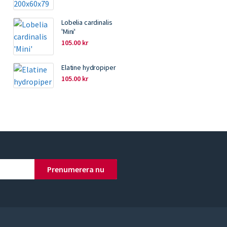
Lobelia cardinalis
'Mini'
105.00
kr
Elatine hydropiper
105.00
kr
Prenumerera nu