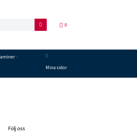
0
S
ö
k
taminer
Mina sidor
Följ oss