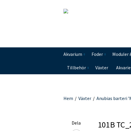
Akvarium
Foder
Moduler 
Tillbehör
Växter
Akvarie
Hem
/
Växter
/
Anubias barteri ’
101B TC_
Dela