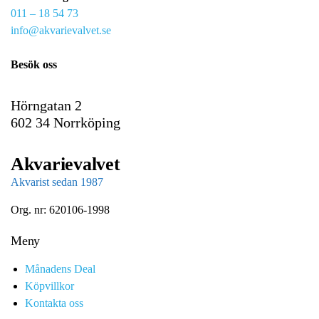
011 – 18 54 73
a
info@akvarievalvet.se
i
l
Besök oss
Hörngatan 2
602 34 Norrköping
Akvarievalvet
Akvarist sedan 1987
Org. nr: 620106-1998
Meny
Månadens Deal
Köpvillkor
Kontakta oss