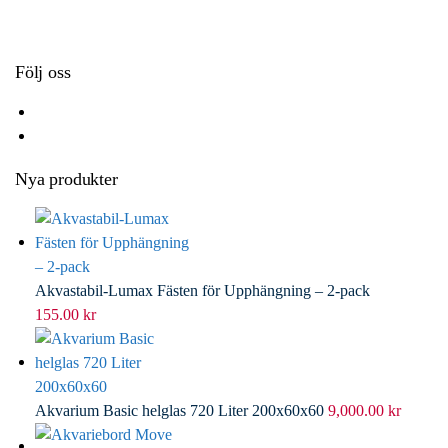
k
r
d
l
I
n
Följ oss
Nya produkter
Akvastabil-Lumax Fästen för Upphängning – 2-pack
155.00
kr
Akvarium Basic helglas 720 Liter 200x60x60
9,000.00
kr