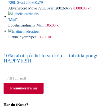
Akvariebord Move 720L Svart 200x60x79
8,000.00
kr
Lobelia cardinalis 'Mini'
105.00
kr
Elatine hydropiper
105.00
kr
10% rabatt på ditt första köp – Rabattkupong:
HAPPYFISH
(Gäller ej akvarium eller akvariebord)
Y
o
Prenumerera nu
u
r
e
Har du frågor?
m