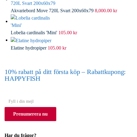
Akvariebord Move 720L Svart 200x60x79
8,000.00
kr
Lobelia cardinalis 'Mini'
105.00
kr
Elatine hydropiper
105.00
kr
10% rabatt på ditt första köp – Rabattkupong:
HAPPYFISH
(Gäller ej akvarium eller akvariebord)
Y
o
Prenumerera nu
u
r
e
Har du frågor?
m