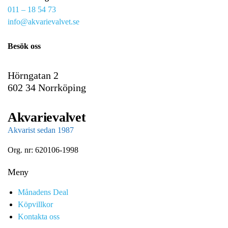
011 – 18 54 73
a
info@akvarievalvet.se
i
l
Besök oss
Hörngatan 2
602 34 Norrköping
Akvarievalvet
Akvarist sedan 1987
Org. nr: 620106-1998
Meny
Månadens Deal
Köpvillkor
Kontakta oss