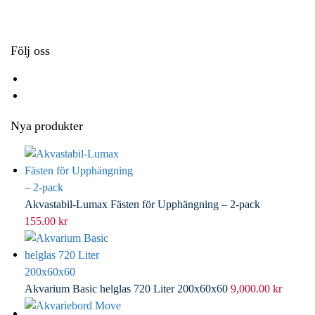
k
r
d
l
I
n
Följ oss
Nya produkter
Akvastabil-Lumax Fästen för Upphängning – 2-pack
155.00
kr
Akvarium Basic helglas 720 Liter 200x60x60
9,000.00
kr