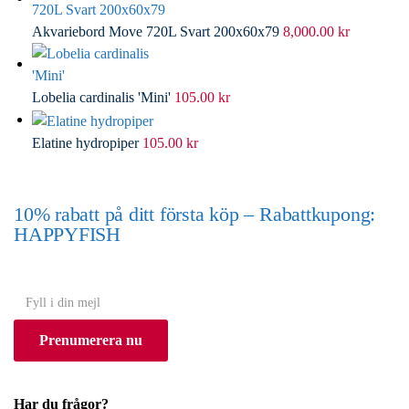
Akvariebord Move 720L Svart 200x60x79
8,000.00
kr
Lobelia cardinalis 'Mini'
105.00
kr
Elatine hydropiper
105.00
kr
10% rabatt på ditt första köp – Rabattkupong:
HAPPYFISH
(Gäller ej akvarium eller akvariebord)
Y
o
Prenumerera nu
u
r
e
Har du frågor?
m