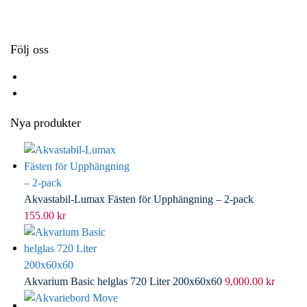
k
r
d
l
I
n
Följ oss
Nya produkter
Akvastabil-Lumax Fästen för Upphängning – 2-pack
155.00
kr
Akvarium Basic helglas 720 Liter 200x60x60
9,000.00
kr