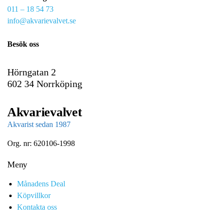
011 – 18 54 73
a
info@akvarievalvet.se
i
l
Besök oss
Hörngatan 2
602 34 Norrköping
Akvarievalvet
Akvarist sedan 1987
Org. nr: 620106-1998
Meny
Månadens Deal
Köpvillkor
Kontakta oss