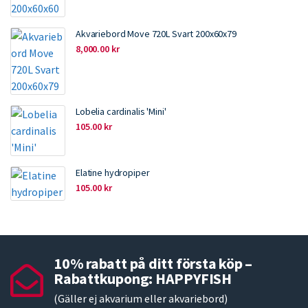
Akvariebord Move 720L Svart 200x60x79
8,000.00
kr
Lobelia cardinalis 'Mini'
105.00
kr
Elatine hydropiper
105.00
kr
10% rabatt på ditt första köp –
Rabattkupong: HAPPYFISH
(Gäller ej akvarium eller akvariebord)