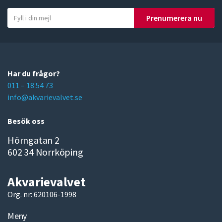
Y
Prenumerera nu
o
u
r
e
m
Har du frågor?
a
011 – 18 54 73
i
info@akvarievalvet.se
l
Besök oss
Hörngatan 2
602 34 Norrköping
Akvarievalvet
Org. nr: 620106-1998
Meny