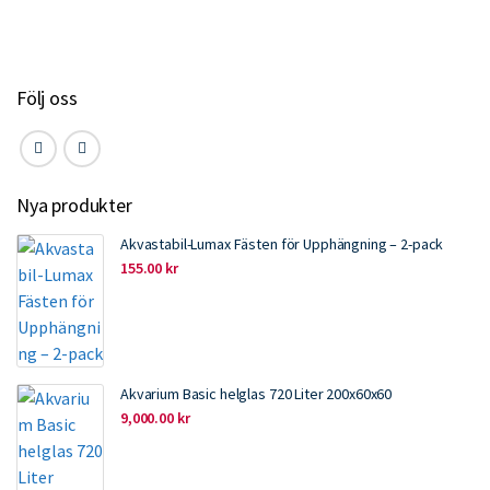
o
r
I
k
n
Följ oss
Nya produkter
Akvastabil-Lumax Fästen för Upphängning – 2-pack
155.00
kr
Akvarium Basic helglas 720 Liter 200x60x60
9,000.00
kr