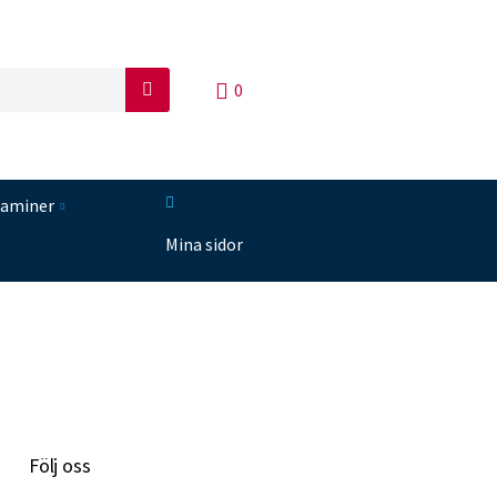
0
S
ö
k
taminer
Mina sidor
Följ oss