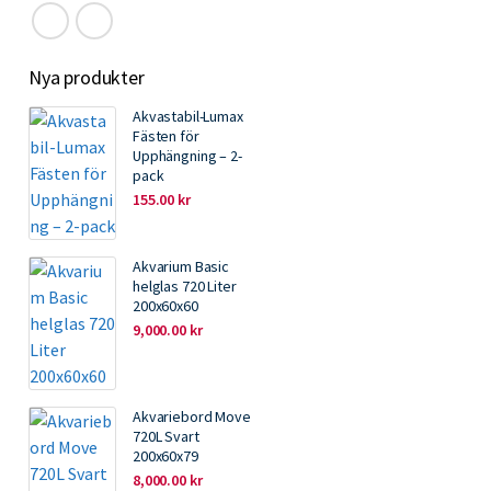
Nya produkter
Akvastabil-Lumax
Fästen för
Upphängning – 2-
pack
155.00
kr
Akvarium Basic
helglas 720 Liter
200x60x60
9,000.00
kr
Akvariebord Move
720L Svart
200x60x79
8,000.00
kr