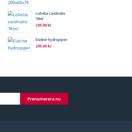
Lobelia cardinalis
'Mini'
105.00
kr
Elatine hydropiper
105.00
kr
Prenumerera nu