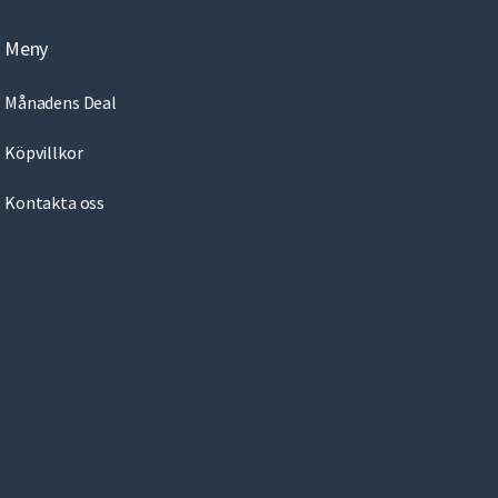
a
Meny
i
l
Månadens Deal
Köpvillkor
Kontakta oss