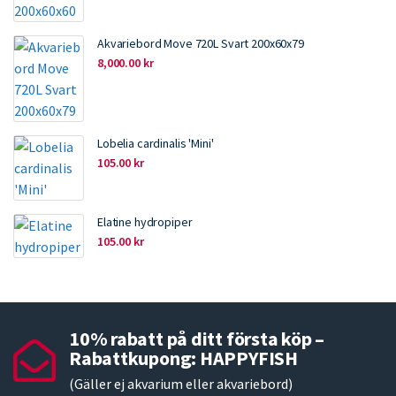
Akvariebord Move 720L Svart 200x60x79
8,000.00
kr
Lobelia cardinalis 'Mini'
105.00
kr
Elatine hydropiper
105.00
kr
10% rabatt på ditt första köp –
Rabattkupong: HAPPYFISH
(Gäller ej akvarium eller akvariebord)