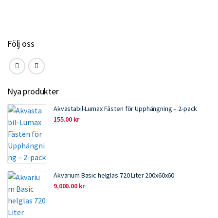
o
r
I
k
n
Följ oss
Nya produkter
Akvastabil-Lumax Fästen för Upphängning – 2-pack
155.00
kr
Akvarium Basic helglas 720 Liter 200x60x60
9,000.00
kr