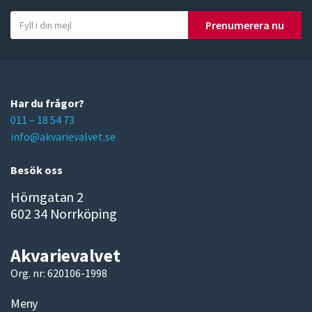
Y
Prenumerera nu
o
u
r
e
m
Har du frågor?
a
011 – 18 54 73
i
info@akvarievalvet.se
l
Besök oss
Hörngatan 2
602 34 Norrköping
Akvarievalvet
Org. nr: 620106-1998
Meny