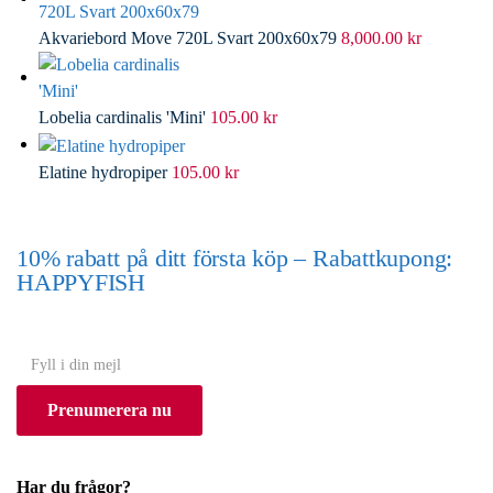
Akvariebord Move 720L Svart 200x60x79
8,000.00
kr
Lobelia cardinalis 'Mini'
105.00
kr
Elatine hydropiper
105.00
kr
10% rabatt på ditt första köp – Rabattkupong:
HAPPYFISH
(Gäller ej akvarium eller akvariebord)
Y
o
Prenumerera nu
u
r
e
Har du frågor?
m