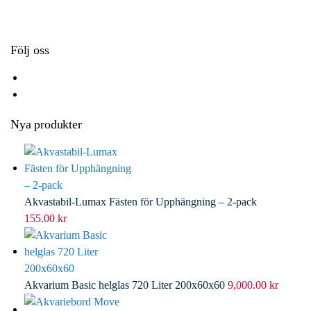
k
r
d
l
I
n
Följ oss
Nya produkter
Akvastabil-Lumax Fästen för Upphängning – 2-pack
155.00
kr
Akvarium Basic helglas 720 Liter 200x60x60
9,000.00
kr