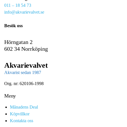
011 – 18 54 73
a
info@akvarievalvet.se
i
l
Besök oss
Hörngatan 2
602 34 Norrköping
Akvarievalvet
Akvarist sedan 1987
Org. nr: 620106-1998
Meny
Månadens Deal
Köpvillkor
Kontakta oss