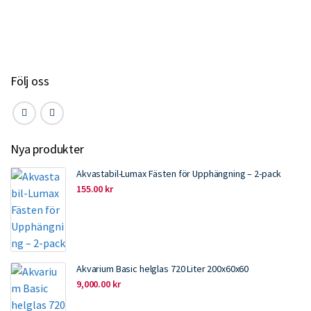
o
e
d
o
r
I
k
n
Följ oss
Nya produkter
Akvastabil-Lumax Fästen för Upphängning – 2-pack
155.00
kr
Akvarium Basic helglas 720 Liter 200x60x60
9,000.00
kr