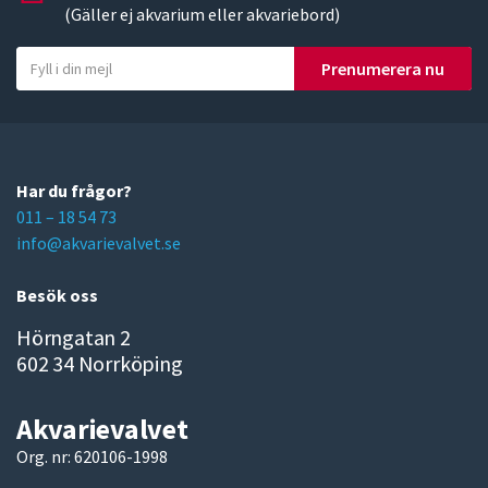
(Gäller ej akvarium eller akvariebord)
Y
Prenumerera nu
o
u
r
e
m
Har du frågor?
a
011 – 18 54 73
i
info@akvarievalvet.se
l
Besök oss
Hörngatan 2
602 34 Norrköping
Akvarievalvet
Org. nr: 620106-1998