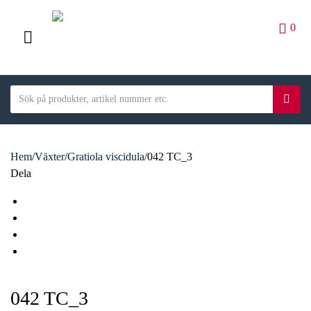
0
M
E
S
N
S
C
e
ö
U
a
a
k
t
r
e
Hem
/
Växter
/
Gratiola viscidula
/
042 TC_3
c
g
Dela
h
o
t
F
r
e
a
T
y
x
c
w
L
n
t
e
i
i
E
a
b
t
n
m
m
o
t
k
a
e
042 TC_3
o
e
e
i