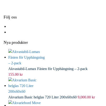
k
r
d
l
I
n
Följ oss
Nya produkter
Akvastabil-Lumax Fästen för Upphängning – 2-pack
155.00
kr
Akvarium Basic helglas 720 Liter 200x60x60
9,000.00
kr