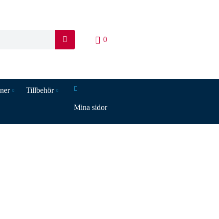
0
S
ö
k
iner
Tillbehör
Mina sidor