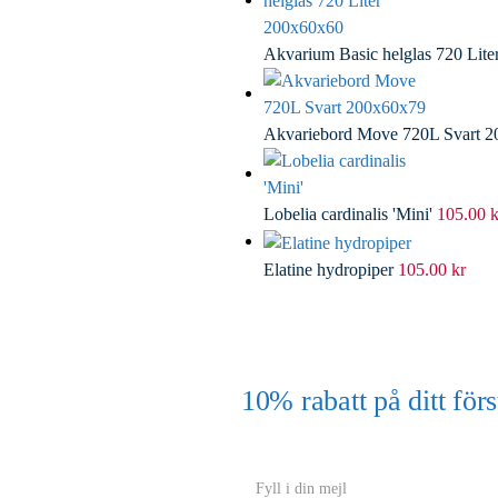
Akvarium Basic helglas 720 Lit
Akvariebord Move 720L Svart 
Lobelia cardinalis 'Mini'
105.00
k
Elatine hydropiper
105.00
kr
10% rabatt på ditt f
(Gäller ej akvarium eller akvariebord
Y