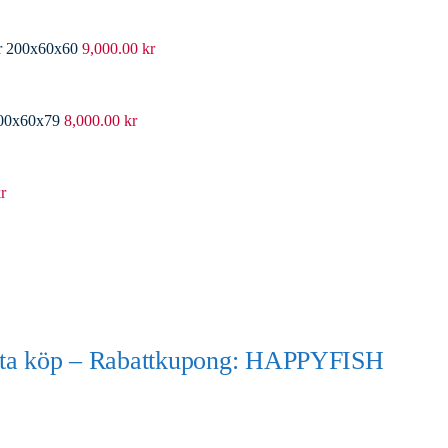
er 200x60x60
9,000.00
kr
200x60x79
8,000.00
kr
r
örsta köp – Rabattkupong: HAPPYFISH
)