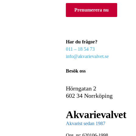
o
Prenumerera nu
u
r
e
m
a
Har du frågor?
i
011 – 18 54 73
l
info@akvarievalvet.se
Besök oss
Hörngatan 2
602 34 Norrköping
Akvarievalvet
Akvarist sedan 1987
Org. nr: 620106-1998