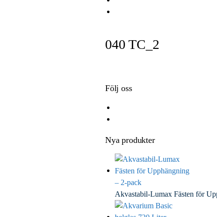
e
i
i
E
b
t
n
m
o
t
k
a
040 TC_2
o
e
e
i
k
r
d
l
I
n
Följ oss
Nya produkter
Akvastabil-Lumax Fästen för U