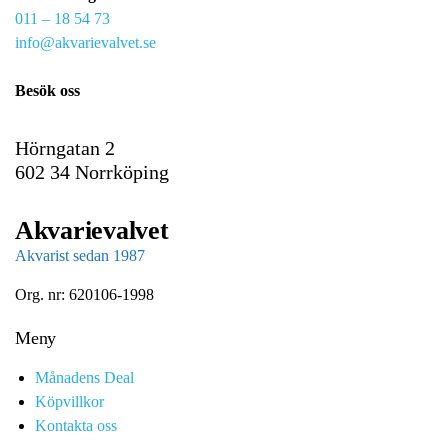
011 – 18 54 73
a
info@akvarievalvet.se
i
l
Besök oss
Hörngatan 2
602 34 Norrköping
Akvarievalvet
Akvarist sedan 1987
Org. nr: 620106-1998
Meny
Månadens Deal
Köpvillkor
Kontakta oss