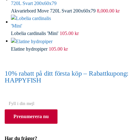
Akvariebord Move 720L Svart 200x60x79
8,000.00
kr
Lobelia cardinalis 'Mini'
105.00
kr
Elatine hydropiper
105.00
kr
10% rabatt på ditt första köp – Rabattkupong:
HAPPYFISH
(Gäller ej akvarium eller akvariebord)
Y
o
Prenumerera nu
u
r
e
Har du frågor?
m