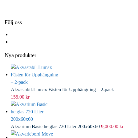
k
r
d
l
I
n
Följ oss
Nya produkter
Akvastabil-Lumax Fästen för Upphängning – 2-pack
155.00
kr
Akvarium Basic helglas 720 Liter 200x60x60
9,000.00
kr