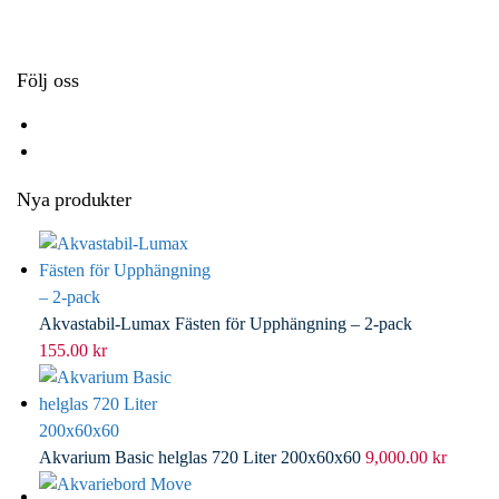
k
r
d
l
I
n
Följ oss
Nya produkter
Akvastabil-Lumax Fästen för Upphängning – 2-pack
155.00
kr
Akvarium Basic helglas 720 Liter 200x60x60
9,000.00
kr