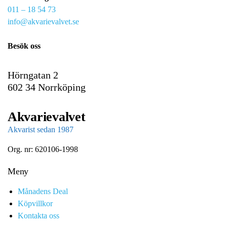
011 – 18 54 73
a
info@akvarievalvet.se
i
l
Besök oss
Hörngatan 2
602 34 Norrköping
Akvarievalvet
Akvarist sedan 1987
Org. nr: 620106-1998
Meny
Månadens Deal
Köpvillkor
Kontakta oss