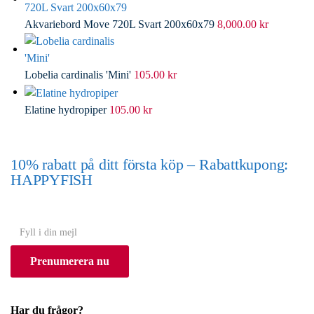
Akvariebord Move 720L Svart 200x60x79
8,000.00
kr
Lobelia cardinalis 'Mini'
105.00
kr
Elatine hydropiper
105.00
kr
10% rabatt på ditt första köp – Rabattkupong:
HAPPYFISH
(Gäller ej akvarium eller akvariebord)
Y
o
Prenumerera nu
u
r
e
Har du frågor?
m