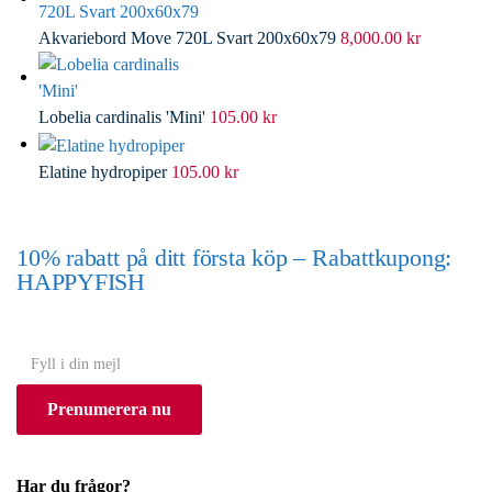
Akvariebord Move 720L Svart 200x60x79
8,000.00
kr
Lobelia cardinalis 'Mini'
105.00
kr
Elatine hydropiper
105.00
kr
10% rabatt på ditt första köp – Rabattkupong:
HAPPYFISH
(Gäller ej akvarium eller akvariebord)
Y
o
Prenumerera nu
u
r
e
Har du frågor?
m