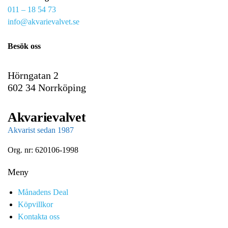
011 – 18 54 73
a
info@akvarievalvet.se
i
l
Besök oss
Hörngatan 2
602 34 Norrköping
Akvarievalvet
Akvarist sedan 1987
Org. nr: 620106-1998
Meny
Månadens Deal
Köpvillkor
Kontakta oss