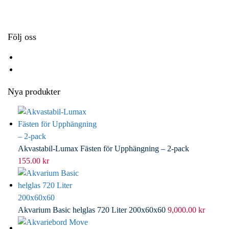
k
r
d
l
I
n
Följ oss
Nya produkter
Akvastabil-Lumax Fästen för Upphängning – 2-pack
155.00
kr
Akvarium Basic helglas 720 Liter 200x60x60
9,000.00
kr