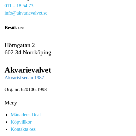
011 – 18 54 73
a
info@akvarievalvet.se
i
l
Besök oss
Hörngatan 2
602 34 Norrköping
Akvarievalvet
Akvarist sedan 1987
Org. nr: 620106-1998
Meny
Månadens Deal
Köpvillkor
Kontakta oss