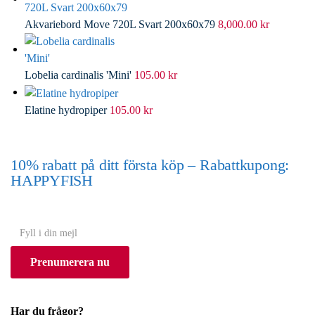
Akvariebord Move 720L Svart 200x60x79
8,000.00
kr
Lobelia cardinalis 'Mini'
105.00
kr
Elatine hydropiper
105.00
kr
10% rabatt på ditt första köp – Rabattkupong:
HAPPYFISH
(Gäller ej akvarium eller akvariebord)
Y
o
Prenumerera nu
u
r
e
Har du frågor?
m