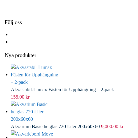
k
r
d
l
I
n
Följ oss
Nya produkter
Akvastabil-Lumax Fästen för Upphängning – 2-pack
155.00
kr
Akvarium Basic helglas 720 Liter 200x60x60
9,000.00
kr