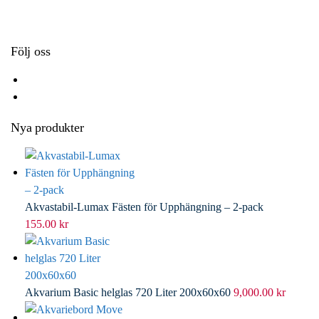
k
r
d
l
I
n
Följ oss
Nya produkter
Akvastabil-Lumax Fästen för Upphängning – 2-pack
155.00
kr
Akvarium Basic helglas 720 Liter 200x60x60
9,000.00
kr