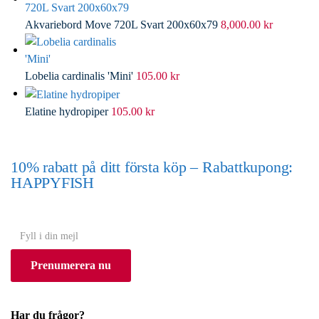
Akvariebord Move 720L Svart 200x60x79
8,000.00
kr
Lobelia cardinalis 'Mini'
105.00
kr
Elatine hydropiper
105.00
kr
10% rabatt på ditt första köp – Rabattkupong:
HAPPYFISH
(Gäller ej akvarium eller akvariebord)
Y
o
Prenumerera nu
u
r
e
Har du frågor?
m