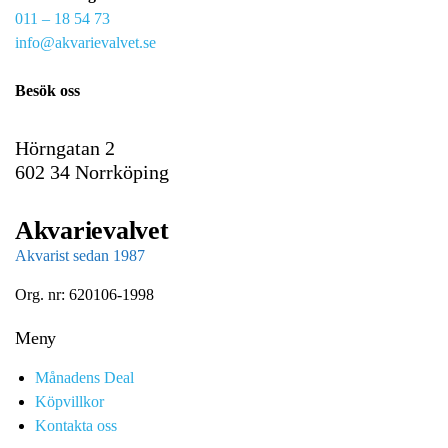
011 – 18 54 73
a
info@akvarievalvet.se
i
l
Besök oss
Hörngatan 2
602 34 Norrköping
Akvarievalvet
Akvarist sedan 1987
Org. nr: 620106-1998
Meny
Månadens Deal
Köpvillkor
Kontakta oss