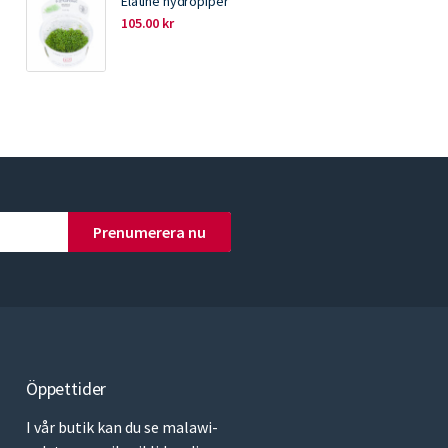
Elatine hydropiper
105.00
kr
Prenumerera nu
Öppettider
I vår butik kan du se malawi-