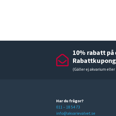
10% rabatt på d
Rabattkupong
(Gäller ej akvarium eller
Har du frågor?
011 – 18 54 73
info@akvarievalvet.se