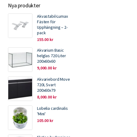
Nya produkter
Akvastabil-Lumax
Fästen för
Upphängning – 2-
pack
155.00
kr
Akvarium Basic
helglas 720 Liter
200x60x60
9,000.00
kr
Akvariebord Move
720L Svart
200x60x79
8,000.00
kr
Lobelia cardinalis
'Mini'
105.00
kr