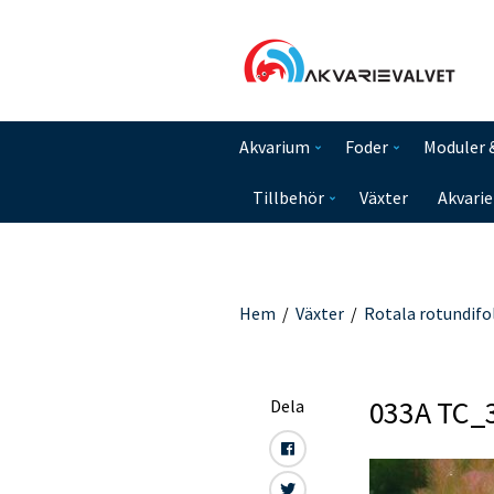
Akvarium
Foder
Moduler 
Tillbehör
Växter
Akvarie
Hem
/
Växter
/
Rotala rotundifol
033A TC_
Dela
F
a