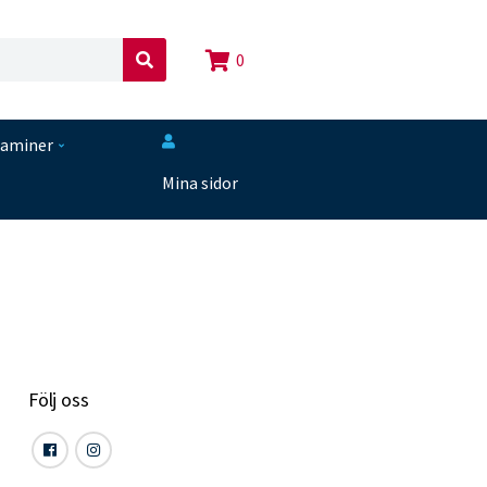
0
S
ö
k
taminer
Mina sidor
Följ oss