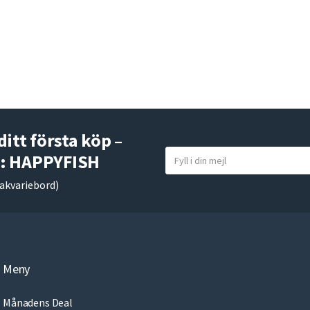
itt första köp –
Y
: HAPPYFISH
o
 akvariebord)
u
r
e
m
a
Meny
i
l
Månadens Deal