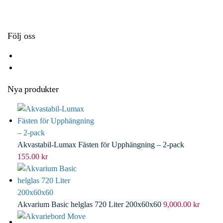
k
r
d
l
I
n
Följ oss
Nya produkter
Akvastabil-Lumax Fästen för Upphängning – 2-pack
155.00
kr
Akvarium Basic helglas 720 Liter 200x60x60
9,000.00
kr