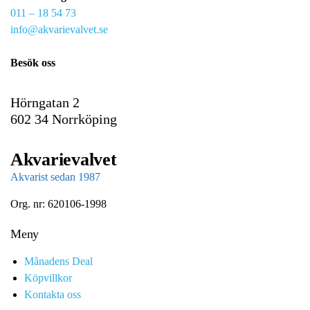
011 – 18 54 73
a
info@akvarievalvet.se
i
l
Besök oss
Hörngatan 2
602 34 Norrköping
Akvarievalvet
Akvarist sedan 1987
Org. nr: 620106-1998
Meny
Månadens Deal
Köpvillkor
Kontakta oss