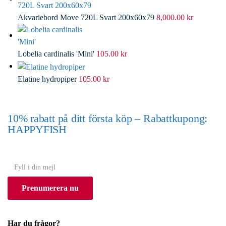
Akvariebord Move 720L Svart 200x60x79
8,000.00
kr
Lobelia cardinalis 'Mini'
105.00
kr
Elatine hydropiper
105.00
kr
10% rabatt på ditt första köp – Rabattkupong:
HAPPYFISH
(Gäller ej akvarium eller akvariebord)
Y
o
Prenumerera nu
u
r
e
Har du frågor?
m