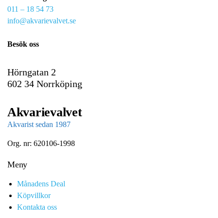
011 – 18 54 73
a
info@akvarievalvet.se
i
l
Besök oss
Hörngatan 2
602 34 Norrköping
Akvarievalvet
Akvarist sedan 1987
Org. nr: 620106-1998
Meny
Månadens Deal
Köpvillkor
Kontakta oss