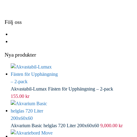
k
r
d
l
I
n
Följ oss
Nya produkter
Akvastabil-Lumax Fästen för Upphängning – 2-pack
155.00
kr
Akvarium Basic helglas 720 Liter 200x60x60
9,000.00
kr