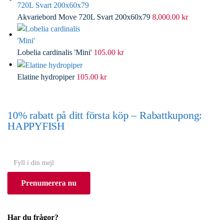
Akvariebord Move 720L Svart 200x60x79
8,000.00
kr
Lobelia cardinalis 'Mini'
105.00
kr
Elatine hydropiper
105.00
kr
10% rabatt på ditt första köp – Rabattkupong:
HAPPYFISH
(Gäller ej akvarium eller akvariebord)
Y
o
Prenumerera nu
u
r
e
Har du frågor?
m