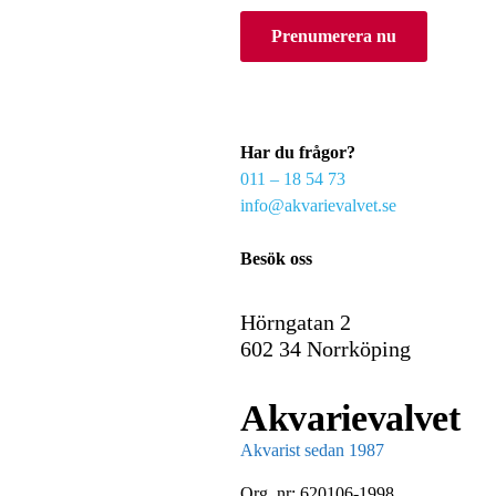
o
Prenumerera nu
u
r
e
m
a
Har du frågor?
i
011 – 18 54 73
l
info@akvarievalvet.se
Besök oss
Hörngatan 2
602 34 Norrköping
Akvarievalvet
Akvarist sedan 1987
Org. nr: 620106-1998