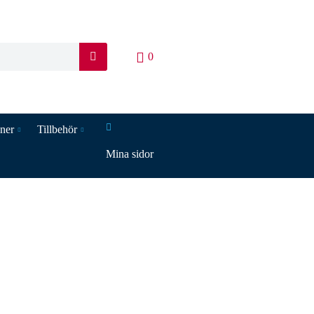
0
S
ö
k
iner
Tillbehör
Mina sidor