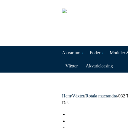
Akvarium
Foder
Moduler 
Växter
Akvarieleasing
Hem
/
Växter
/
Rotala macrandra
/
032 
Dela
F
a
T
c
w
L