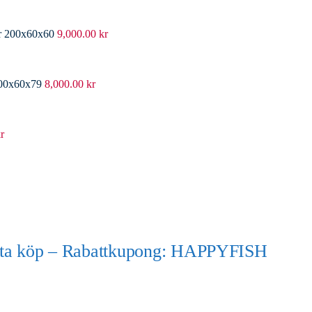
er 200x60x60
9,000.00
kr
200x60x79
8,000.00
kr
r
örsta köp – Rabattkupong: HAPPYFISH
)