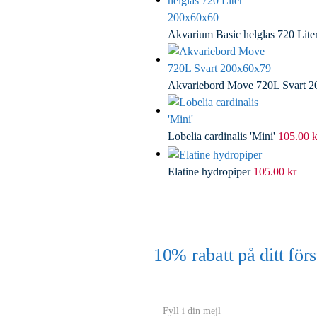
Akvarium Basic helglas 720 Lit
Akvariebord Move 720L Svart 
Lobelia cardinalis 'Mini'
105.00
k
Elatine hydropiper
105.00
kr
10% rabatt på ditt f
(Gäller ej akvarium eller akvariebord
Y