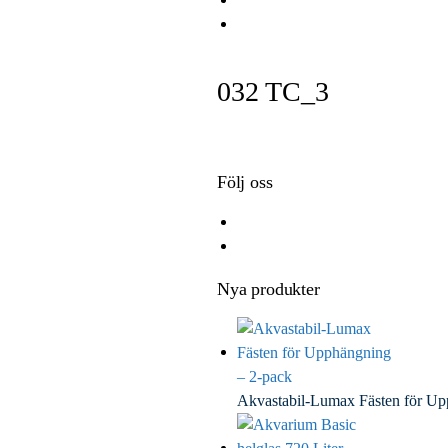
e
i
i
E
b
t
n
m
o
t
k
a
032 TC_3
o
e
e
i
k
r
d
l
I
n
Följ oss
Nya produkter
Akvastabil-Lumax Fästen för U