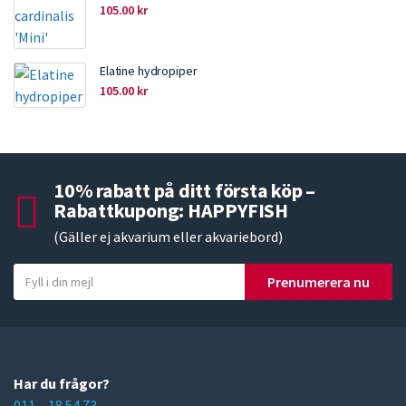
105.00
kr
Elatine hydropiper
105.00
kr
10% rabatt på ditt första köp –
Rabattkupong: HAPPYFISH
(Gäller ej akvarium eller akvariebord)
Y
Prenumerera nu
o
u
r
e
m
Har du frågor?
a
011 – 18 54 73