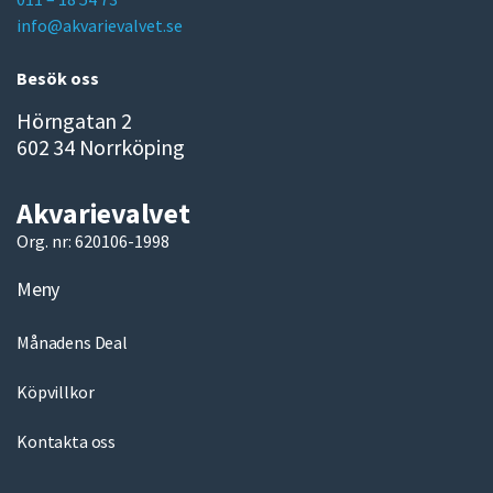
i
info@akvarievalvet.se
l
Besök oss
Hörngatan 2
602 34 Norrköping
Akvarievalvet
Org. nr: 620106-1998
Meny
Månadens Deal
Köpvillkor
Kontakta oss