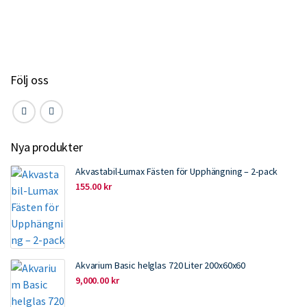
o
e
d
o
r
I
k
n
Följ oss
Nya produkter
Akvastabil-Lumax Fästen för Upphängning – 2-pack
155.00
kr
Akvarium Basic helglas 720 Liter 200x60x60
9,000.00
kr