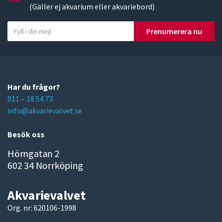
(Gäller ej akvarium eller akvariebord)
Y
Prenumerera nu
o
u
r
e
m
Har du frågor?
a
011 – 18 54 73
i
info@akvarievalvet.se
l
Besök oss
Hörngatan 2
602 34 Norrköping
Akvarievalvet
Org. nr: 620106-1998