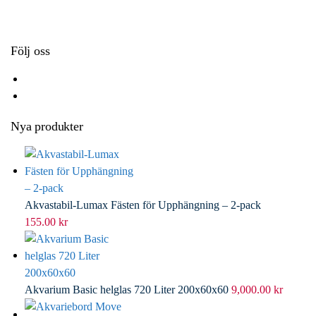
k
r
d
l
I
n
Följ oss
Nya produkter
Akvastabil-Lumax Fästen för Upphängning – 2-pack
155.00
kr
Akvarium Basic helglas 720 Liter 200x60x60
9,000.00
kr