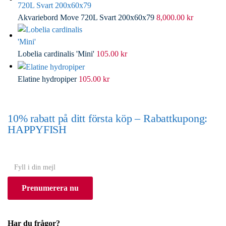
Akvariebord Move 720L Svart 200x60x79
8,000.00
kr
Lobelia cardinalis 'Mini'
105.00
kr
Elatine hydropiper
105.00
kr
10% rabatt på ditt första köp – Rabattkupong:
HAPPYFISH
(Gäller ej akvarium eller akvariebord)
Y
o
Prenumerera nu
u
r
e
Har du frågor?
m