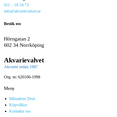
011 – 18 54 73
a
info@akvarievalvet.se
i
l
Besök oss
Hörngatan 2
602 34 Norrköping
Akvarievalvet
Akvarist sedan 1987
Org. nr: 620106-1998
Meny
Månadens Deal
Köpvillkor
Kontakta oss